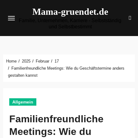
Zum
Mama-gruendet.de
Inhalt
Familie, Unternehmen, Karriere - Selbstständig
springen
und Selbstbestimmt
Home
2025
Februar
17
Familienfreundliche Meetings: Wie du Geschäftstermine anders
gestalten kannst
Allgemein
Familienfreundliche
Meetings: Wie du