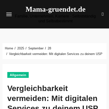
Zum
Mama-gruendet.de
Inhalt
Familie, Unternehmen, Karriere - Selbstständig
springen
und Selbstbestimmt
Home
2025
September
28
Vergleichbarkeit vermeiden: Mit digitalen Services zu deinem USP
Allgemein
Vergleichbarkeit
vermeiden: Mit digitalen
Services zu deinem USP