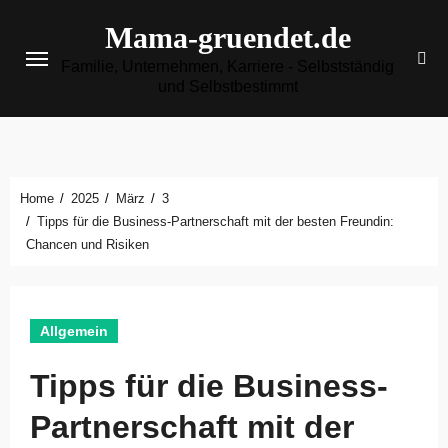
Zum
Mama-gruendet.de
Inhalt
Familie, Unternehmen, Karriere - Selbstständig
springen
und Selbstbestimmt
Home
2025
März
3
Tipps für die Business-Partnerschaft mit der besten Freundin:
Chancen und Risiken
Allgemein
Tipps für die Business-
Partnerschaft mit der