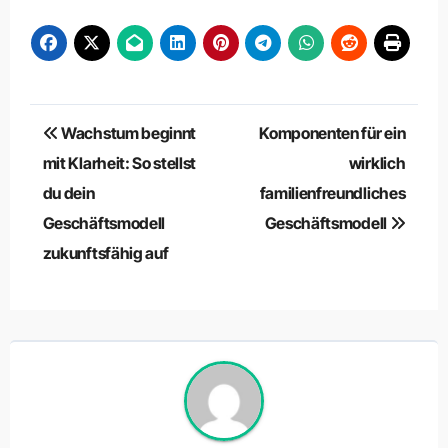
Beitragsnavigation
Wachstum beginnt
Komponenten für ein
mit Klarheit: So stellst
wirklich
du dein
familienfreundliches
Geschäftsmodell
Geschäftsmodell
zukunftsfähig auf