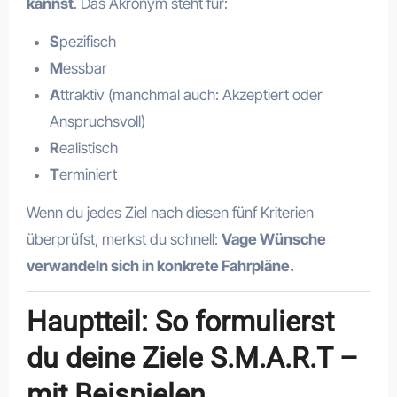
kannst
. Das Akronym steht für:
S
pezifisch
M
essbar
A
ttraktiv (manchmal auch: Akzeptiert oder
Anspruchsvoll)
R
ealistisch
T
erminiert
Wenn du jedes Ziel nach diesen fünf Kriterien
überprüfst, merkst du schnell:
Vage Wünsche
verwandeln sich in konkrete Fahrpläne.
Hauptteil: So formulierst
du deine Ziele S.M.A.R.T –
mit Beispielen