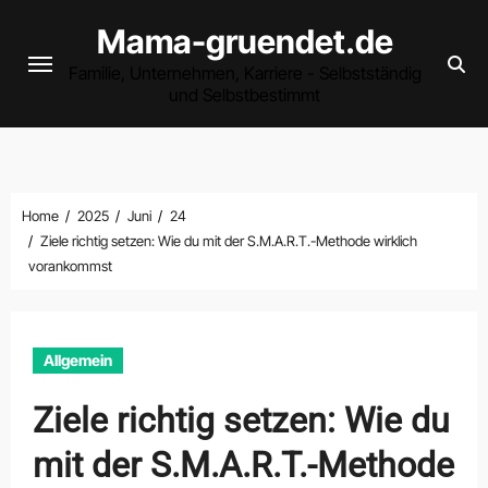
Zum
Mama-gruendet.de
Inhalt
Familie, Unternehmen, Karriere - Selbstständig
springen
und Selbstbestimmt
Home
2025
Juni
24
Ziele richtig setzen: Wie du mit der S.M.A.R.T.-Methode wirklich
vorankommst
Allgemein
Ziele richtig setzen: Wie du
mit der S.M.A.R.T.-Methode