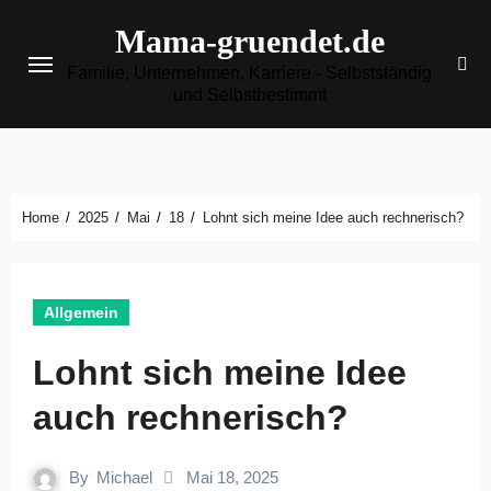
Zum
Mama-gruendet.de
Inhalt
Familie, Unternehmen, Karriere - Selbstständig
springen
und Selbstbestimmt
Home
2025
Mai
18
Lohnt sich meine Idee auch rechnerisch?
Allgemein
Lohnt sich meine Idee
auch rechnerisch?
By
Michael
Mai 18, 2025