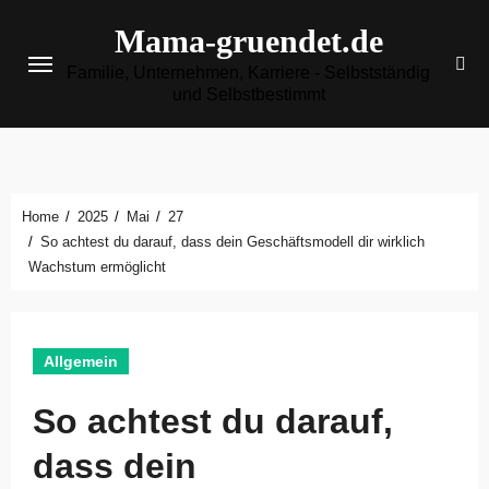
Zum
Mama-gruendet.de
Inhalt
Familie, Unternehmen, Karriere - Selbstständig
springen
und Selbstbestimmt
Home
2025
Mai
27
So achtest du darauf, dass dein Geschäftsmodell dir wirklich
Wachstum ermöglicht
Allgemein
So achtest du darauf,
dass dein