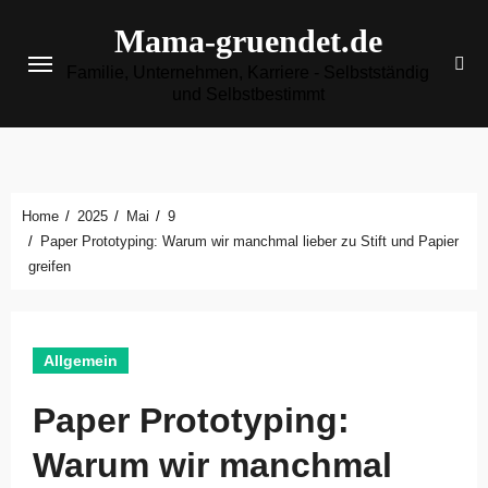
Zum
Mama-gruendet.de
Inhalt
Familie, Unternehmen, Karriere - Selbstständig
springen
und Selbstbestimmt
Home
2025
Mai
9
Paper Prototyping: Warum wir manchmal lieber zu Stift und Papier
greifen
Allgemein
Paper Prototyping:
Warum wir manchmal