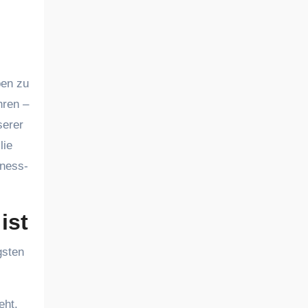
hren –
serer
lie
iness-
ist
gsten
eht.