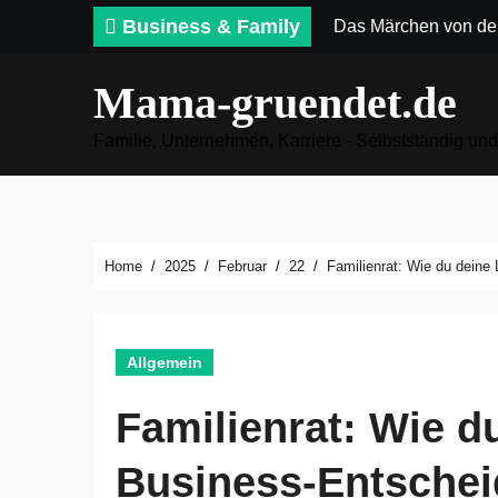
Zum
Business & Family
Das Märchen von der „
Inhalt
springen
Mama-gruendet.de
Familie, Unternehmen, Karriere - Selbstständig un
Home
2025
Februar
22
Familienrat: Wie du deine
Allgemein
Familienrat: Wie d
Business-Entschei