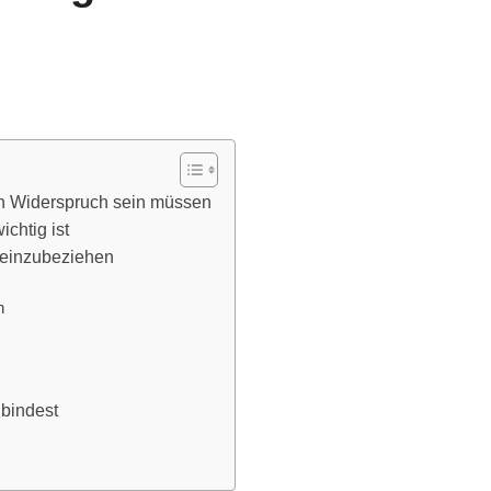
in Widerspruch sein müssen
chtig ist
s einzubeziehen
n
nbindest