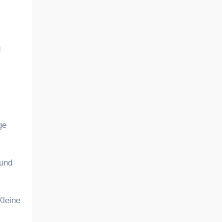
g
m
ge
 und
Kleine