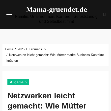
Zum
Mama-gruendet.de
Inhalt
Familie, Unternehmen, Karriere - Selbstständig
springen
und Selbstbestimmt
Home
2025
Februar
6
Netzwerken leicht gemacht: Wie Mütter starke Business-Kontakte
knüpfen
Allgemein
Netzwerken leicht
gemacht: Wie Mütter