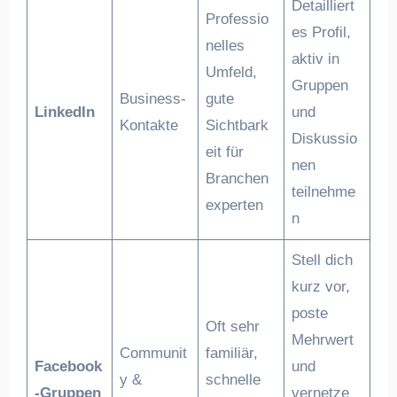
Detailliert
Professio
es Profil,
nelles
aktiv in
Umfeld,
Gruppen
Business-
gute
LinkedIn
und
Kontakte
Sichtbark
Diskussio
eit für
nen
Branchen
teilnehme
experten
n
Stell dich
kurz vor,
poste
Oft sehr
Mehrwert
Communit
familiär,
Facebook
und
y &
schnelle
-Gruppen
vernetze