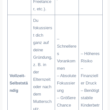
Freelance
r, etc.).
Du
fokussiers
t dich
–
ganz auf
Schnellere
deine
s
– Höheres
Gründung,
Vorankom
Risiko
z. B. in
men
–
der
Vollzeit-
– Absolute
Finanziell
Elternzeit
Selbststä
Fokussier
er Druck
oder nach
ndig
ung
– Benötigt
dem
– Größere
stabile
Muttersch
Chance
Kinderbetr
utz,