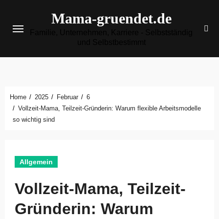
Zum
Mama-gruendet.de
Inhalt
Familie, Unternehmen, Karriere - Selbstständig
springen
und Selbstbestimmt
Home
2025
Februar
6
Vollzeit-Mama, Teilzeit-Gründerin: Warum flexible Arbeitsmodelle
so wichtig sind
Allgemein
Vollzeit-Mama, Teilzeit-
Gründerin: Warum