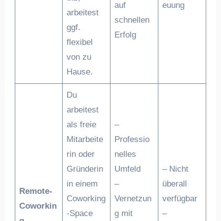
auf
euung
arbeitest
schnellen
ggf.
Erfolg
flexibel
von zu
Hause.
Du
arbeitest
als freie
–
Mitarbeite
Professio
rin oder
nelles
Gründerin
Umfeld
– Nicht
in einem
–
überall
Remote-
Coworking
Vernetzun
verfügbar
Coworkin
-Space
g mit
–
g