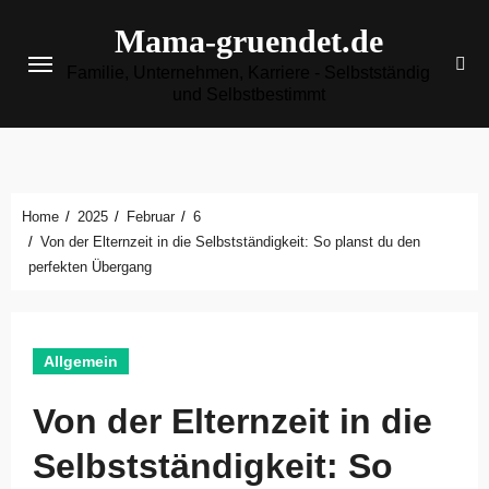
Zum
Mama-gruendet.de
Inhalt
Familie, Unternehmen, Karriere - Selbstständig
springen
und Selbstbestimmt
Home
2025
Februar
6
Von der Elternzeit in die Selbstständigkeit: So planst du den
perfekten Übergang
Allgemein
Von der Elternzeit in die
Selbstständigkeit: So