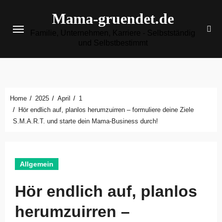
Zum
Mama-gruendet.de
Inhalt
Familie, Unternehmen, Karriere - Selbstständig
springen
und Selbstbestimmt
Home
2025
April
1
Hör endlich auf, planlos herumzuirren – formuliere deine Ziele
S.M.A.R.T. und starte dein Mama-Business durch!
Allgemein
Hör endlich auf, planlos
herumzuirren –