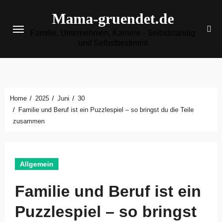
Zum
Mama-gruendet.de
Inhalt
Familie, Unternehmen, Karriere - Selbstständig
springen
und Selbstbestimmt
Home
2025
Juni
30
Familie und Beruf ist ein Puzzlespiel – so bringst du die Teile
zusammen
Allgemein
Familie und Beruf ist ein
Puzzlespiel – so bringst