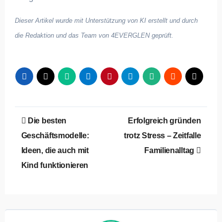
Dieser Artikel wurde mit Unterstützung von KI erstellt und durch
die Redaktion und das Team von 4EVERGLEN geprüft.
Beitragsnavigation
Die besten
Erfolgreich gründen
Geschäftsmodelle:
trotz Stress – Zeitfalle
Ideen, die auch mit
Familienalltag
Kind funktionieren