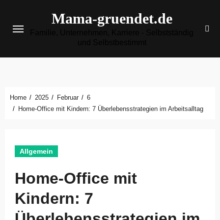
Zum
Mama-gruendet.de
Inhalt
Familie, Unternehmen, Karriere - Selbstständig
springen
und Selbstbestimmt
Home
2025
Februar
6
Home-Office mit Kindern: 7 Überlebensstrategien im Arbeitsalltag
Allgemein
Home-Office mit
Kindern: 7
Überlebensstrategien im